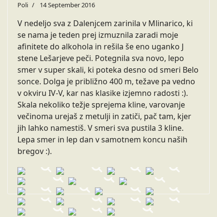
Poli
14 September 2016
V nedeljo sva z Dalenjcem zarinila v Mlinarico, ki
se nama je teden prej izmuznila zaradi moje
afinitete do alkohola in rešila še eno uganko J
stene Lešarjeve peči. Potegnila sva novo, lepo
smer v super skali, ki poteka desno od smeri Belo
sonce. Dolga je približno 400 m, težave pa vedno
v okviru IV-V, kar nas klasike izjemno radosti :).
Skala nekoliko težje sprejema kline, varovanje
večinoma urejaš z metulji in zatiči, pač tam, kjer
jih lahko namestiš. V smeri sva pustila 3 kline.
Lepa smer in lep dan v samotnem koncu naših
bregov :).