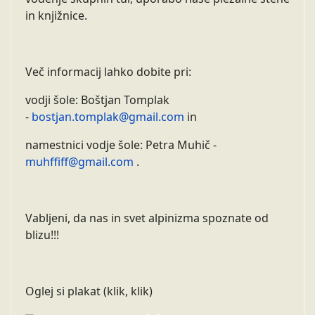
in knjižnice.
Več informacij lahko dobite pri:
vodji šole: Boštjan Tomplak
-
bostjan.tomplak@gmail.com
in
namestnici vodje šole: Petra Muhič -
muhffiff@gmail.com
.
Vabljeni, da nas in svet alpinizma spoznate od
blizu!!!
Oglej si plakat (klik, klik)