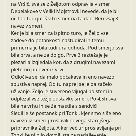
na Vršič, sva se z Željotom odpravila v smer
Debelakove v Veliki Mojstrovki nevede, da je bil
očitno tudi juriš v to smer na ta dan. Beri vsaj 8
navez v smeri.
Ker je bila smer za izpitno turo, je Željo vse
zadeve do potankosti naštudiral in temu
primerna je bila tudi ura odhoda. Pod smerjo sva
bila prva, a ne za dolgo. Prve 3 raztežaje je
plezarija izgledala kot, da z drugimi navezami
pletemo pulover iz vrvi.
Odločiva se, da malo počakava in eno navezo
spustiva naprej. Od tu naprej se je pa začelo
uživanje. Željo je suvereno vijugal po steni in
odplezal vse težje odstavke smeri. Po 4,5h sva
bila na vrhu in se že mastila s sendviči.
Sledil je še postanek pri Tonki, kjer smo s še eno
navezo iz smeri proslavili novega starejšega
pripravnika Željota. A ker več ur proslavljanja pri
Tonki še ni bilo dovolj, sta za nadaljevanje