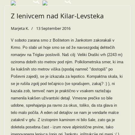
Z lenivcem nad Kilar-Levsteka
Marjeta K.
13 September 2016
V soboto zarana smo z Boštetom in Jankotom zakorakali v
Krmo. Po slabi uri hoje smo se od že navsezgodaj dehtečih
romarjev na Triglav poslovili. Naš cilj: Veliki Draški vrh (2243 m)
oziroma dobrih sto metrov pod njim. Polkilometrska smer, ki ima
še kakšnih sto metrov viška (spodaj namreč "dostopiš" po
Poševni zajedi), se je izkazala za lepotico. Kompaktna skala, ki
se je rušila zgolj pod tečajnico (se sprašujem, zakaj? :) ), ni
kazala zob, temveč nam je praktično v vsakem raztežaju
namenila kakšen uživantski detajl. Vmesne prečke so bile
udobne, sprehajanja pa ravno za okus, toliko, da sta glava in
telo malo počila. A eden od detajlov se nam je vendarle malce
zataknil v grlu. Z izstopnim kaminom ni bilo šale, zato ga je
doletela posebna čast - izum nove alpinistične prvine, tako
imenovanega lenivca (opis pri Jankotu, inštrukcije pri meni :/ ).