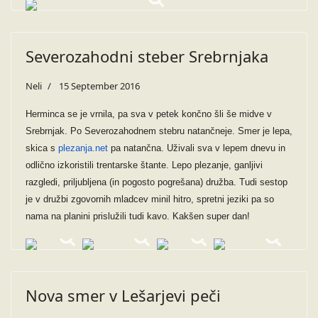
Severozahodni steber Srebrnjaka
Neli
15 September 2016
Herminca se je vrnila, pa sva v petek končno šli še midve v
Srebrnjak. Po Severozahodnem stebru natančneje. Smer je lepa,
skica s
plezanja.net
pa natančna. Uživali sva v lepem dnevu in
odlično izkoristili trentarske štante. Lepo plezanje, ganljivi
razgledi, priljubljena (in pogosto pogrešana) družba. Tudi sestop
je v družbi zgovornih mladcev minil hitro, spretni jeziki pa so
nama na planini prislužili tudi kavo. Kakšen super dan!
Nova smer v Lešarjevi peči