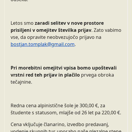
Letos smo
zaradi selitev v nove prostore
prisiljeni v omejitev številka prijav
. Zato vabimo
vse, da opravite neobvezujočo prijavo na
bostjan.tomplak@gmail.com
.
Pri morebitni omejitvi vpisa bomo upoštevali
vrstni red teh prijav in plačilo
prvega obroka
tečajnine.
Redna cena alpinistične šole je 300,00 €, za
študente s statusom, mlajše od 26 let pa 220,00 €.
Cena vključuje članarino, izvedbo predavanj,
vodenje skupnih tur, uporabo naše plezalne stene